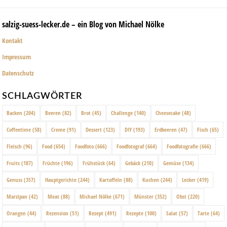
salzig-suess-lecker.de – ein Blog von Michael Nölke
Kontakt
Impressum
Datenschutz
SCHLAGWÖRTER
Backen
(204)
Beeren
(82)
Brot
(45)
Challenge
(140)
Cheesecake
(48)
Coffeetime
(58)
Creme
(91)
Dessert
(123)
DIY
(193)
Erdbeeren
(47)
Fisch
(65)
Fleisch
(96)
Food
(654)
Foodfoto
(666)
Foodfotograf
(664)
Foodfotografie
(666)
Fruits
(187)
Früchte
(196)
Frühstück
(64)
Gebäck
(210)
Gemüse
(134)
Genuss
(357)
Hauptgerichte
(244)
Kartoffeln
(88)
Kuchen
(244)
Lecker
(419)
Marzipan
(42)
Meat
(88)
Michael Nölke
(671)
Münster
(352)
Obst
(220)
Orangen
(44)
Rezension
(51)
Rezept
(491)
Rezepte
(100)
Salat
(57)
Tarte
(64)