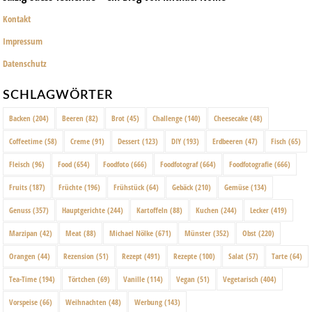
Kontakt
Impressum
Datenschutz
SCHLAGWÖRTER
Backen
(204)
Beeren
(82)
Brot
(45)
Challenge
(140)
Cheesecake
(48)
Coffeetime
(58)
Creme
(91)
Dessert
(123)
DIY
(193)
Erdbeeren
(47)
Fisch
(65)
Fleisch
(96)
Food
(654)
Foodfoto
(666)
Foodfotograf
(664)
Foodfotografie
(666)
Fruits
(187)
Früchte
(196)
Frühstück
(64)
Gebäck
(210)
Gemüse
(134)
Genuss
(357)
Hauptgerichte
(244)
Kartoffeln
(88)
Kuchen
(244)
Lecker
(419)
Marzipan
(42)
Meat
(88)
Michael Nölke
(671)
Münster
(352)
Obst
(220)
Orangen
(44)
Rezension
(51)
Rezept
(491)
Rezepte
(100)
Salat
(57)
Tarte
(64)
Tea-Time
(194)
Törtchen
(69)
Vanille
(114)
Vegan
(51)
Vegetarisch
(404)
Vorspeise
(66)
Weihnachten
(48)
Werbung
(143)