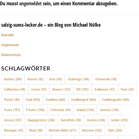
Du musst
angemeldet
sein, um einen Kommentar abzugeben.
salzig-suess-lecker.de – ein Blog von Michael Nölke
Kontakt
Impressum
Datenschutz
SCHLAGWÖRTER
Backen
(204)
Beeren
(82)
Brot
(45)
Challenge
(140)
Cheesecake
(48)
Coffeetime
(58)
Creme
(91)
Dessert
(123)
DIY
(193)
Erdbeeren
(47)
Fisch
(65)
Fleisch
(96)
Food
(654)
Foodfoto
(666)
Foodfotograf
(664)
Foodfotografie
(666)
Fruits
(187)
Früchte
(196)
Frühstück
(64)
Gebäck
(210)
Gemüse
(134)
Genuss
(357)
Hauptgerichte
(244)
Kartoffeln
(88)
Kuchen
(244)
Lecker
(419)
Marzipan
(42)
Meat
(88)
Michael Nölke
(671)
Münster
(352)
Obst
(220)