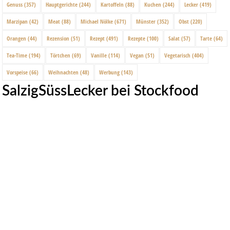
Genuss
(357)
Hauptgerichte
(244)
Kartoffeln
(88)
Kuchen
(244)
Lecker
(419)
Marzipan
(42)
Meat
(88)
Michael Nölke
(671)
Münster
(352)
Obst
(220)
Orangen
(44)
Rezension
(51)
Rezept
(491)
Rezepte
(100)
Salat
(57)
Tarte
(64)
Tea-Time
(194)
Törtchen
(69)
Vanille
(114)
Vegan
(51)
Vegetarisch
(404)
Vorspeise
(66)
Weihnachten
(48)
Werbung
(143)
SalzigSüssLecker bei Stockfood