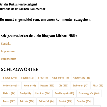
An der Diskussion beteiligen?
Hinterlasse uns deinen Kommentar!
Du musst
angemeldet
sein, um einen Kommentar abzugeben.
salzig-suess-lecker.de – ein Blog von Michael Nölke
Kontakt
Impressum
Datenschutz
SCHLAGWÖRTER
Backen
(204)
Beeren
(82)
Brot
(45)
Challenge
(140)
Cheesecake
(48)
Coffeetime
(58)
Creme
(91)
Dessert
(123)
DIY
(193)
Erdbeeren
(47)
Fisch
(65)
Fleisch
(96)
Food
(654)
Foodfoto
(666)
Foodfotograf
(664)
Foodfotografie
(666)
Fruits
(187)
Früchte
(196)
Frühstück
(64)
Gebäck
(210)
Gemüse
(134)