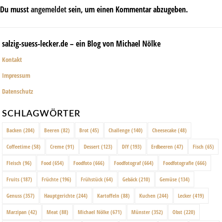
Du musst
angemeldet
sein, um einen Kommentar abzugeben.
salzig-suess-lecker.de – ein Blog von Michael Nölke
Kontakt
Impressum
Datenschutz
SCHLAGWÖRTER
Backen
(204)
Beeren
(82)
Brot
(45)
Challenge
(140)
Cheesecake
(48)
Coffeetime
(58)
Creme
(91)
Dessert
(123)
DIY
(193)
Erdbeeren
(47)
Fisch
(65)
Fleisch
(96)
Food
(654)
Foodfoto
(666)
Foodfotograf
(664)
Foodfotografie
(666)
Fruits
(187)
Früchte
(196)
Frühstück
(64)
Gebäck
(210)
Gemüse
(134)
Genuss
(357)
Hauptgerichte
(244)
Kartoffeln
(88)
Kuchen
(244)
Lecker
(419)
Marzipan
(42)
Meat
(88)
Michael Nölke
(671)
Münster
(352)
Obst
(220)