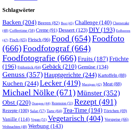
Schlagwörter
Backen
(204)
Challenge
(140)
Beeren
(82)
Brot
(45)
Cheesecake
DIY
(193)
Dessert
(123)
Creme
(91)
Coffeetime
(58)
(48)
Erdbeeren
Food
(654)
Foodfoto
Fleisch
(96)
Fisch
(65)
(47)
(666)
Foodfotograf
(664)
Foodfotografie
(666)
Früchte
Fruits
(187)
(196)
Gebäck
(210)
Gemüse
(134)
Frühstück
(64)
Genuss
(357)
Hauptgerichte
(244)
Kartoffeln
(88)
Lecker
(419)
Kuchen
(244)
Meat
(88)
Marzipan
(42)
Michael Nölke
(671)
Münster
(352)
Rezept
(491)
Obst
(220)
Rezension
(51)
Orangen
(44)
Tea-Time
(194)
Rezepte
(100)
Törtchen
(69)
Tarte
(64)
Salat
(57)
Vegetarisch
(404)
Vanille
(114)
Vorspeise
(66)
Vegan
(51)
Werbung
(143)
Weihnachten
(48)