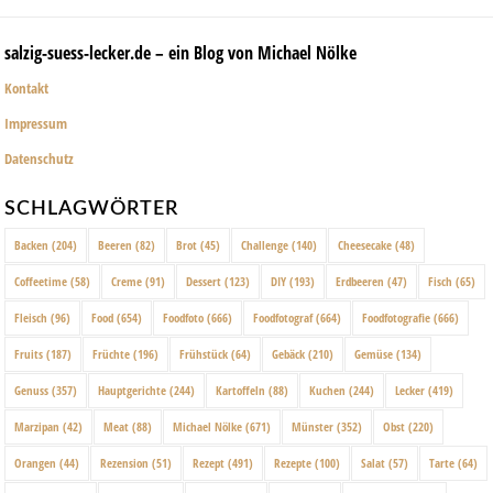
salzig-suess-lecker.de – ein Blog von Michael Nölke
Kontakt
Impressum
Datenschutz
SCHLAGWÖRTER
Backen
(204)
Beeren
(82)
Brot
(45)
Challenge
(140)
Cheesecake
(48)
Coffeetime
(58)
Creme
(91)
Dessert
(123)
DIY
(193)
Erdbeeren
(47)
Fisch
(65)
Fleisch
(96)
Food
(654)
Foodfoto
(666)
Foodfotograf
(664)
Foodfotografie
(666)
Fruits
(187)
Früchte
(196)
Frühstück
(64)
Gebäck
(210)
Gemüse
(134)
Genuss
(357)
Hauptgerichte
(244)
Kartoffeln
(88)
Kuchen
(244)
Lecker
(419)
Marzipan
(42)
Meat
(88)
Michael Nölke
(671)
Münster
(352)
Obst
(220)
Orangen
(44)
Rezension
(51)
Rezept
(491)
Rezepte
(100)
Salat
(57)
Tarte
(64)