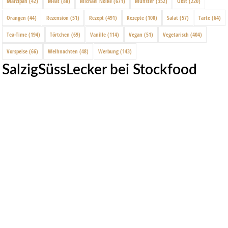
Marzipan
(42)
Meat
(88)
Michael Nölke
(671)
Münster
(352)
Obst
(220)
Orangen
(44)
Rezension
(51)
Rezept
(491)
Rezepte
(100)
Salat
(57)
Tarte
(64)
Tea-Time
(194)
Törtchen
(69)
Vanille
(114)
Vegan
(51)
Vegetarisch
(404)
Vorspeise
(66)
Weihnachten
(48)
Werbung
(143)
SalzigSüssLecker bei Stockfood