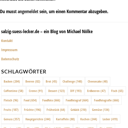
Du musst
angemeldet
sein, um einen Kommentar abzugeben.
salzig-suess-lecker.de – ein Blog von Michael Nölke
Kontakt
Impressum
Datenschutz
SCHLAGWÖRTER
Backen
(204)
Beeren
(82)
Brot
(45)
Challenge
(140)
Cheesecake
(48)
Coffeetime
(58)
Creme
(91)
Dessert
(123)
DIY
(193)
Erdbeeren
(47)
Fisch
(65)
Fleisch
(96)
Food
(654)
Foodfoto
(666)
Foodfotograf
(664)
Foodfotografie
(666)
Fruits
(187)
Früchte
(196)
Frühstück
(64)
Gebäck
(210)
Gemüse
(134)
Genuss
(357)
Hauptgerichte
(244)
Kartoffeln
(88)
Kuchen
(244)
Lecker
(419)