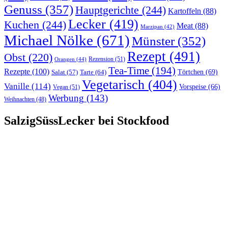
Genuss
(357)
Hauptgerichte
(244)
Kartoffeln
(88)
Lecker
(419)
Kuchen
(244)
Meat
(88)
Marzipan
(42)
Michael Nölke
(671)
Münster
(352)
Rezept
(491)
Obst
(220)
Rezension
(51)
Orangen
(44)
Tea-Time
(194)
Rezepte
(100)
Törtchen
(69)
Tarte
(64)
Salat
(57)
Vegetarisch
(404)
Vanille
(114)
Vorspeise
(66)
Vegan
(51)
Werbung
(143)
Weihnachten
(48)
SalzigSüssLecker bei Stockfood