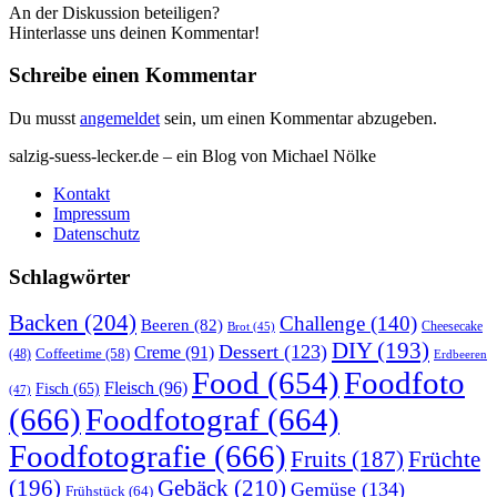
An der Diskussion beteiligen?
Hinterlasse uns deinen Kommentar!
Schreibe einen Kommentar
Du musst
angemeldet
sein, um einen Kommentar abzugeben.
salzig-suess-lecker.de – ein Blog von Michael Nölke
Kontakt
Impressum
Datenschutz
Schlagwörter
Backen
(204)
Challenge
(140)
Beeren
(82)
Brot
(45)
Cheesecake
DIY
(193)
Dessert
(123)
Creme
(91)
Coffeetime
(58)
(48)
Erdbeeren
Food
(654)
Foodfoto
Fleisch
(96)
Fisch
(65)
(47)
(666)
Foodfotograf
(664)
Foodfotografie
(666)
Früchte
Fruits
(187)
(196)
Gebäck
(210)
Gemüse
(134)
Frühstück
(64)