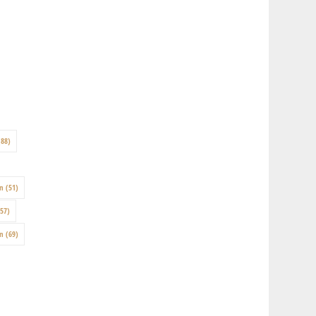
88)
on
(51)
57)
en
(69)