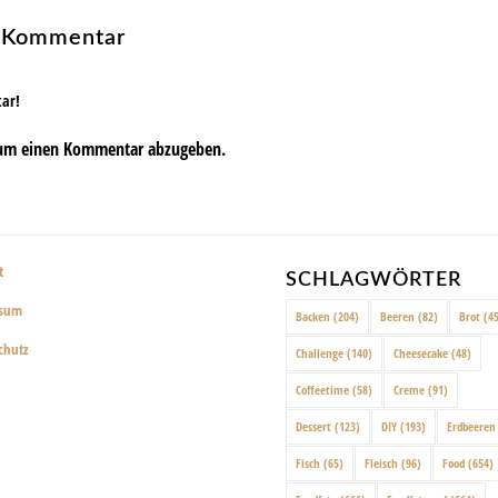
n Kommentar
tar!
um einen Kommentar abzugeben.
t
SCHLAGWÖRTER
ssum
Backen
(204)
Beeren
(82)
Brot
(45
chutz
Challenge
(140)
Cheesecake
(48)
Coffeetime
(58)
Creme
(91)
Dessert
(123)
DIY
(193)
Erdbeeren
Fisch
(65)
Fleisch
(96)
Food
(654)