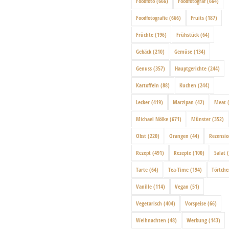
Foodfoto
(666)
Foodfotograf
(664)
Foodfotografie
(666)
Fruits
(187)
Früchte
(196)
Frühstück
(64)
Gebäck
(210)
Gemüse
(134)
Genuss
(357)
Hauptgerichte
(244)
Kartoffeln
(88)
Kuchen
(244)
Lecker
(419)
Marzipan
(42)
Meat
(
Michael Nölke
(671)
Münster
(352)
Obst
(220)
Orangen
(44)
Rezensi
Rezept
(491)
Rezepte
(100)
Salat
(
Tarte
(64)
Tea-Time
(194)
Törtch
Vanille
(114)
Vegan
(51)
Vegetarisch
(404)
Vorspeise
(66)
Weihnachten
(48)
Werbung
(143)