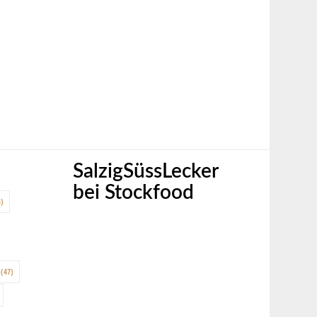
SalzigSüssLecker
bei Stockfood
)
(47)