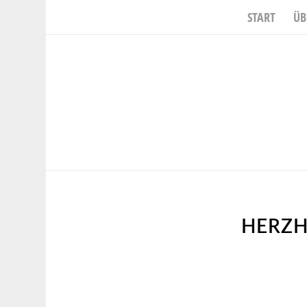
START
ÜB
HERZH