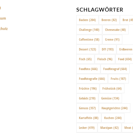
t
SCHLAGWÖRTER
ssum
Backen
(204)
Beeren
(82)
Brot
(45
chutz
Challenge
(140)
Cheesecake
(48)
Coffeetime
(58)
Creme
(91)
Dessert
(123)
DIY
(193)
Erdbeeren
Fisch
(65)
Fleisch
(96)
Food
(654)
Foodfoto
(666)
Foodfotograf
(664)
Foodfotografie
(666)
Fruits
(187)
Früchte
(196)
Frühstück
(64)
Gebäck
(210)
Gemüse
(134)
Genuss
(357)
Hauptgerichte
(244)
Kartoffeln
(88)
Kuchen
(244)
Lecker
(419)
Marzipan
(42)
Meat
(