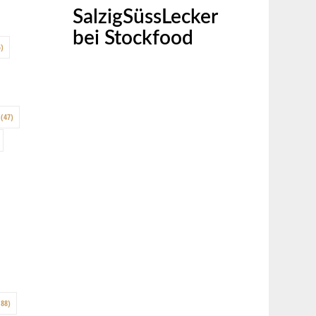
SalzigSüssLecker
bei Stockfood
)
(47)
88)