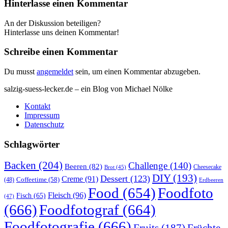
Hinterlasse einen Kommentar
An der Diskussion beteiligen?
Hinterlasse uns deinen Kommentar!
Schreibe einen Kommentar
Du musst
angemeldet
sein, um einen Kommentar abzugeben.
salzig-suess-lecker.de – ein Blog von Michael Nölke
Kontakt
Impressum
Datenschutz
Schlagwörter
Backen
(204)
Challenge
(140)
Beeren
(82)
Brot
(45)
Cheesecake
DIY
(193)
Dessert
(123)
Creme
(91)
Coffeetime
(58)
(48)
Erdbeeren
Food
(654)
Foodfoto
Fleisch
(96)
Fisch
(65)
(47)
(666)
Foodfotograf
(664)
Foodfotografie
(666)