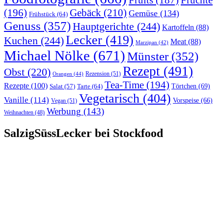
Früchte
Fruits
(187)
(196)
Gebäck
(210)
Gemüse
(134)
Frühstück
(64)
Genuss
(357)
Hauptgerichte
(244)
Kartoffeln
(88)
Lecker
(419)
Kuchen
(244)
Meat
(88)
Marzipan
(42)
Michael Nölke
(671)
Münster
(352)
Rezept
(491)
Obst
(220)
Rezension
(51)
Orangen
(44)
Tea-Time
(194)
Rezepte
(100)
Törtchen
(69)
Tarte
(64)
Salat
(57)
Vegetarisch
(404)
Vanille
(114)
Vorspeise
(66)
Vegan
(51)
Werbung
(143)
Weihnachten
(48)
SalzigSüssLecker bei Stockfood