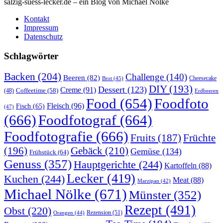
salzig-suess-lecker.de – ein Blog von Michael Nölke
Kontakt
Impressum
Datenschutz
Schlagwörter
Backen
(204)
Challenge
(140)
Beeren
(82)
Brot
(45)
Cheesecake
DIY
(193)
Dessert
(123)
Creme
(91)
Coffeetime
(58)
(48)
Erdbeeren
Food
(654)
Foodfoto
Fleisch
(96)
Fisch
(65)
(47)
(666)
Foodfotograf
(664)
Foodfotografie
(666)
Früchte
Fruits
(187)
(196)
Gebäck
(210)
Gemüse
(134)
Frühstück
(64)
Genuss
(357)
Hauptgerichte
(244)
Kartoffeln
(88)
Lecker
(419)
Kuchen
(244)
Meat
(88)
Marzipan
(42)
Michael Nölke
(671)
Münster
(352)
Rezept
(491)
Obst
(220)
Rezension
(51)
Orangen
(44)