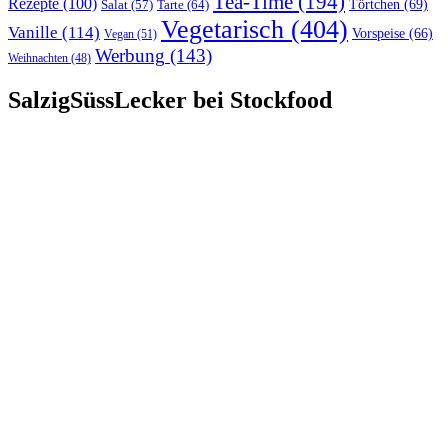
Tea-Time
(194)
Rezepte
(100)
Törtchen
(69)
Tarte
(64)
Salat
(57)
Vegetarisch
(404)
Vanille
(114)
Vorspeise
(66)
Vegan
(51)
Werbung
(143)
Weihnachten
(48)
SalzigSüssLecker bei Stockfood