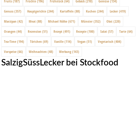
Fruits
(187)
Früchte
(196)
Frühstück
(64)
Gebäck
(210)
Gemüse
(134)
Genuss
(357)
Hauptgerichte
(244)
Kartoffeln
(88)
Kuchen
(244)
Lecker
(419)
Marzipan
(42)
Meat
(88)
Michael Nölke
(671)
Münster
(352)
Obst
(220)
Orangen
(44)
Rezension
(51)
Rezept
(491)
Rezepte
(100)
Salat
(57)
Tarte
(64)
Tea-Time
(194)
Törtchen
(69)
Vanille
(114)
Vegan
(51)
Vegetarisch
(404)
Vorspeise
(66)
Weihnachten
(48)
Werbung
(143)
SalzigSüssLecker bei Stockfood