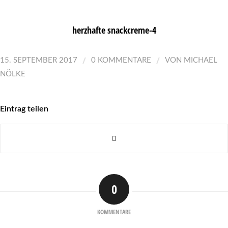
herzhafte snackcreme-4
/
/
15. SEPTEMBER 2017
0 KOMMENTARE
VON
MICHAEL
NÖLKE
Eintrag teilen
0
KOMMENTARE