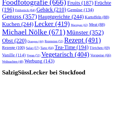
Foodfotografie
(666)
Früchte
Fruits
(187)
(196)
Gebäck
(210)
Gemüse
(134)
Frühstück
(64)
Genuss
(357)
Hauptgerichte
(244)
Kartoffeln
(88)
Lecker
(419)
Kuchen
(244)
Meat
(88)
Marzipan
(42)
Michael Nölke
(671)
Münster
(352)
Rezept
(491)
Obst
(220)
Rezension
(51)
Orangen
(44)
Tea-Time
(194)
Rezepte
(100)
Törtchen
(69)
Tarte
(64)
Salat
(57)
Vegetarisch
(404)
Vanille
(114)
Vorspeise
(66)
Vegan
(51)
Werbung
(143)
Weihnachten
(48)
SalzigSüssLecker bei Stockfood