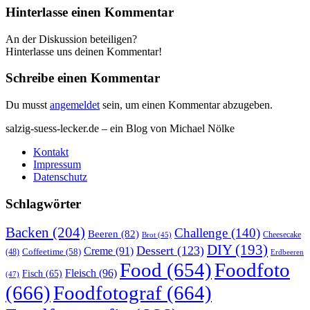
Hinterlasse einen Kommentar
An der Diskussion beteiligen?
Hinterlasse uns deinen Kommentar!
Schreibe einen Kommentar
Du musst
angemeldet
sein, um einen Kommentar abzugeben.
salzig-suess-lecker.de – ein Blog von Michael Nölke
Kontakt
Impressum
Datenschutz
Schlagwörter
Backen
(204)
Challenge
(140)
Beeren
(82)
Brot
(45)
Cheesecake
DIY
(193)
Dessert
(123)
Creme
(91)
Coffeetime
(58)
(48)
Erdbeeren
Food
(654)
Foodfoto
Fleisch
(96)
Fisch
(65)
(47)
(666)
Foodfotograf
(664)