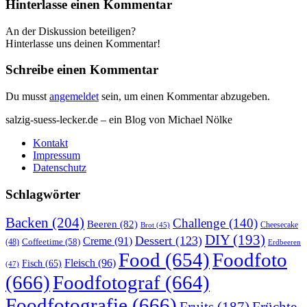
Hinterlasse einen Kommentar
An der Diskussion beteiligen?
Hinterlasse uns deinen Kommentar!
Schreibe einen Kommentar
Du musst
angemeldet
sein, um einen Kommentar abzugeben.
salzig-suess-lecker.de – ein Blog von Michael Nölke
Kontakt
Impressum
Datenschutz
Schlagwörter
Backen
(204)
Challenge
(140)
Beeren
(82)
Brot
(45)
Cheesecake
DIY
(193)
Dessert
(123)
Creme
(91)
Coffeetime
(58)
(48)
Erdbeeren
Food
(654)
Foodfoto
Fleisch
(96)
Fisch
(65)
(47)
(666)
Foodfotograf
(664)
Foodfotografie
(666)