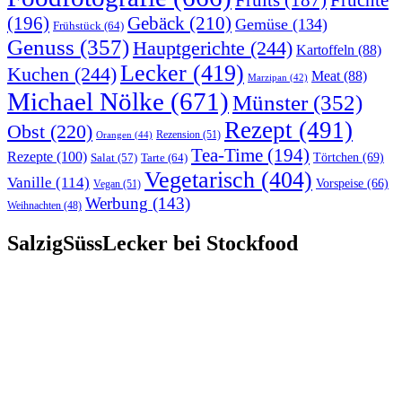
Früchte
Fruits
(187)
(196)
Gebäck
(210)
Gemüse
(134)
Frühstück
(64)
Genuss
(357)
Hauptgerichte
(244)
Kartoffeln
(88)
Lecker
(419)
Kuchen
(244)
Meat
(88)
Marzipan
(42)
Michael Nölke
(671)
Münster
(352)
Rezept
(491)
Obst
(220)
Rezension
(51)
Orangen
(44)
Tea-Time
(194)
Rezepte
(100)
Törtchen
(69)
Tarte
(64)
Salat
(57)
Vegetarisch
(404)
Vanille
(114)
Vorspeise
(66)
Vegan
(51)
Werbung
(143)
Weihnachten
(48)
SalzigSüssLecker bei Stockfood