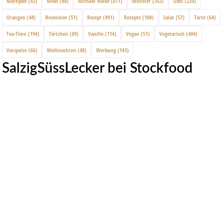
Marzipan
(42)
Meat
(88)
Michael Nölke
(671)
Münster
(352)
Obst
(220)
Orangen
(44)
Rezension
(51)
Rezept
(491)
Rezepte
(100)
Salat
(57)
Tarte
(64)
Tea-Time
(194)
Törtchen
(69)
Vanille
(114)
Vegan
(51)
Vegetarisch
(404)
Vorspeise
(66)
Weihnachten
(48)
Werbung
(143)
SalzigSüssLecker bei Stockfood