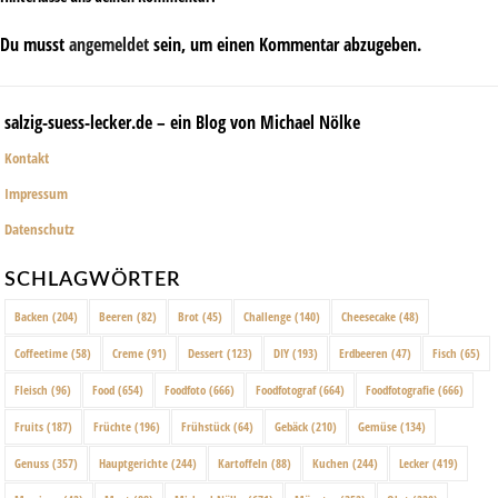
Du musst
angemeldet
sein, um einen Kommentar abzugeben.
salzig-suess-lecker.de – ein Blog von Michael Nölke
Kontakt
Impressum
Datenschutz
SCHLAGWÖRTER
Backen
(204)
Beeren
(82)
Brot
(45)
Challenge
(140)
Cheesecake
(48)
Coffeetime
(58)
Creme
(91)
Dessert
(123)
DIY
(193)
Erdbeeren
(47)
Fisch
(65)
Fleisch
(96)
Food
(654)
Foodfoto
(666)
Foodfotograf
(664)
Foodfotografie
(666)
Fruits
(187)
Früchte
(196)
Frühstück
(64)
Gebäck
(210)
Gemüse
(134)
Genuss
(357)
Hauptgerichte
(244)
Kartoffeln
(88)
Kuchen
(244)
Lecker
(419)