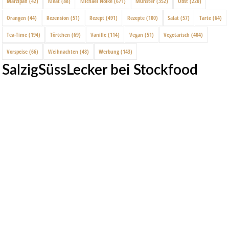
Marzipan
(42)
Meat
(88)
Michael Nölke
(671)
Münster
(352)
Obst
(220)
Orangen
(44)
Rezension
(51)
Rezept
(491)
Rezepte
(100)
Salat
(57)
Tarte
(64)
Tea-Time
(194)
Törtchen
(69)
Vanille
(114)
Vegan
(51)
Vegetarisch
(404)
Vorspeise
(66)
Weihnachten
(48)
Werbung
(143)
SalzigSüssLecker bei Stockfood