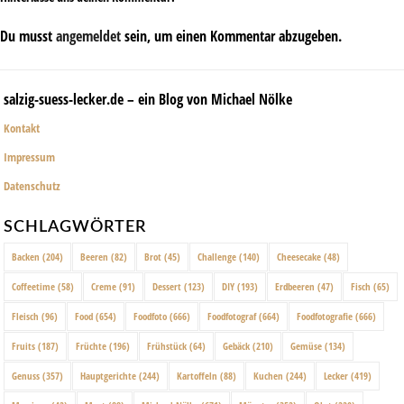
Du musst
angemeldet
sein, um einen Kommentar abzugeben.
salzig-suess-lecker.de – ein Blog von Michael Nölke
Kontakt
Impressum
Datenschutz
SCHLAGWÖRTER
Backen
(204)
Beeren
(82)
Brot
(45)
Challenge
(140)
Cheesecake
(48)
Coffeetime
(58)
Creme
(91)
Dessert
(123)
DIY
(193)
Erdbeeren
(47)
Fisch
(65)
Fleisch
(96)
Food
(654)
Foodfoto
(666)
Foodfotograf
(664)
Foodfotografie
(666)
Fruits
(187)
Früchte
(196)
Frühstück
(64)
Gebäck
(210)
Gemüse
(134)
Genuss
(357)
Hauptgerichte
(244)
Kartoffeln
(88)
Kuchen
(244)
Lecker
(419)