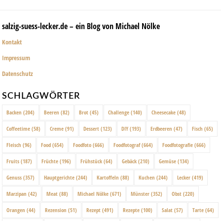
salzig-suess-lecker.de – ein Blog von Michael Nölke
Kontakt
Impressum
Datenschutz
SCHLAGWÖRTER
Backen
(204)
Beeren
(82)
Brot
(45)
Challenge
(140)
Cheesecake
(48)
Coffeetime
(58)
Creme
(91)
Dessert
(123)
DIY
(193)
Erdbeeren
(47)
Fisch
(65)
Fleisch
(96)
Food
(654)
Foodfoto
(666)
Foodfotograf
(664)
Foodfotografie
(666)
Fruits
(187)
Früchte
(196)
Frühstück
(64)
Gebäck
(210)
Gemüse
(134)
Genuss
(357)
Hauptgerichte
(244)
Kartoffeln
(88)
Kuchen
(244)
Lecker
(419)
Marzipan
(42)
Meat
(88)
Michael Nölke
(671)
Münster
(352)
Obst
(220)
Orangen
(44)
Rezension
(51)
Rezept
(491)
Rezepte
(100)
Salat
(57)
Tarte
(64)