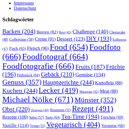
Impressum
Datenschutz
Schlagwörter
Backen
(204)
Challenge
(140)
Beeren
(82)
Brot
(45)
Cheesecake
DIY
(193)
Dessert
(123)
Creme
(91)
Coffeetime
(58)
(48)
Erdbeeren
Food
(654)
Foodfoto
Fleisch
(96)
Fisch
(65)
(47)
(666)
Foodfotograf
(664)
Foodfotografie
(666)
Früchte
Fruits
(187)
(196)
Gebäck
(210)
Gemüse
(134)
Frühstück
(64)
Genuss
(357)
Hauptgerichte
(244)
Kartoffeln
(88)
Lecker
(419)
Kuchen
(244)
Meat
(88)
Marzipan
(42)
Michael Nölke
(671)
Münster
(352)
Rezept
(491)
Obst
(220)
Rezension
(51)
Orangen
(44)
Tea-Time
(194)
Rezepte
(100)
Törtchen
(69)
Tarte
(64)
Salat
(57)
Vegetarisch
(404)
Vanille
(114)
Vorspeise
(66)
Vegan
(51)