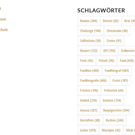
t
SCHLAGWÖRTER
ssum
Backen
(204)
Beeren
(82)
Brot
(45
chutz
Challenge
(140)
Cheesecake
(48)
Coffeetime
(58)
Creme
(91)
Dessert
(123)
DIY
(193)
Erdbeeren
Fisch
(65)
Fleisch
(96)
Food
(654)
Foodfoto
(666)
Foodfotograf
(664)
Foodfotografie
(666)
Fruits
(187)
Früchte
(196)
Frühstück
(64)
Gebäck
(210)
Gemüse
(134)
Genuss
(357)
Hauptgerichte
(244)
Kartoffeln
(88)
Kuchen
(244)
Lecker
(419)
Marzipan
(42)
Meat
(