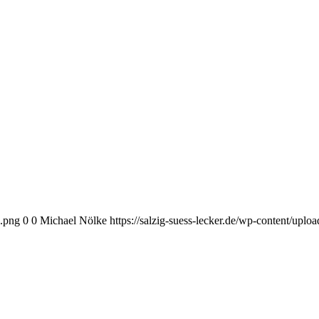
o.png
0
0
Michael Nölke
https://salzig-suess-lecker.de/wp-content/upl