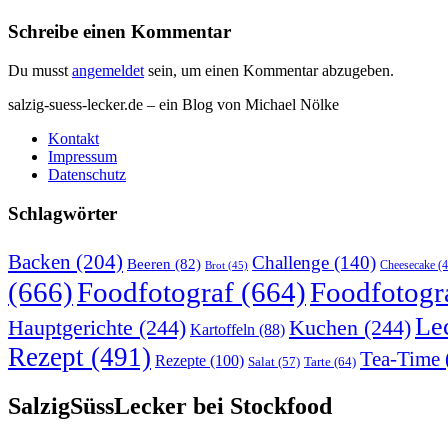
Schreibe einen Kommentar
Du musst
angemeldet
sein, um einen Kommentar abzugeben.
salzig-suess-lecker.de – ein Blog von Michael Nölke
Kontakt
Impressum
Datenschutz
Schlagwörter
Backen
(204)
Challenge
(140)
Beeren
(82)
Brot
(45)
Cheesecake
(4
(666)
Foodfotograf
(664)
Foodfotogr
Le
Hauptgerichte
(244)
Kuchen
(244)
Kartoffeln
(88)
Rezept
(491)
Tea-Time
Rezepte
(100)
Tarte
(64)
Salat
(57)
SalzigSüssLecker bei Stockfood