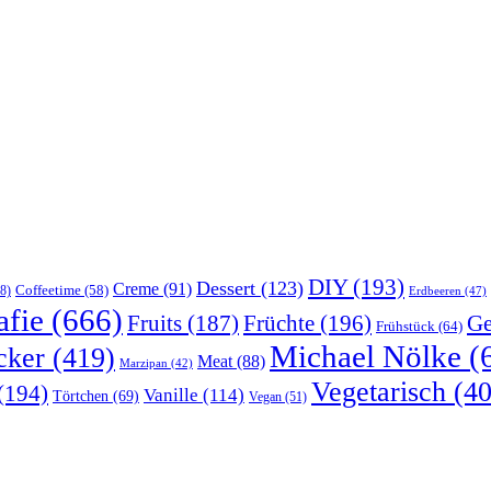
DIY
(193)
Dessert
(123)
Creme
(91)
Coffeetime
(58)
8)
Erdbeeren
(47)
afie
(666)
Früchte
(196)
Ge
Fruits
(187)
Frühstück
(64)
Michael Nölke
(
cker
(419)
Meat
(88)
Marzipan
(42)
Vegetarisch
(40
(194)
Vanille
(114)
Törtchen
(69)
Vegan
(51)