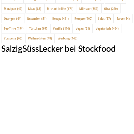
Marzipan
(42)
Meat
(88)
Michael Nölke
(671)
Münster
(352)
Obst
(220)
Orangen
(44)
Rezension
(51)
Rezept
(491)
Rezepte
(100)
Salat
(57)
Tarte
(64)
Tea-Time
(194)
Törtchen
(69)
Vanille
(114)
Vegan
(51)
Vegetarisch
(404)
Vorspeise
(66)
Weihnachten
(48)
Werbung
(143)
SalzigSüssLecker bei Stockfood