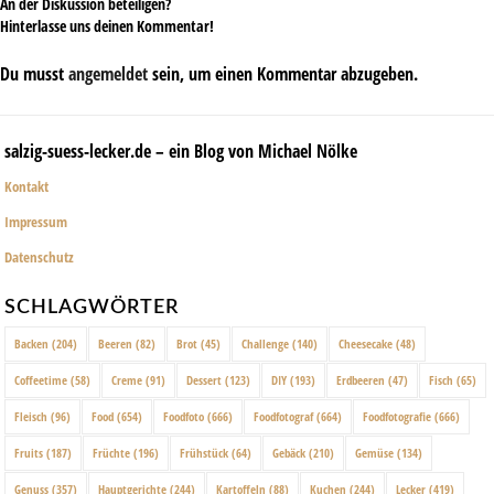
An der Diskussion beteiligen?
Hinterlasse uns deinen Kommentar!
Du musst
angemeldet
sein, um einen Kommentar abzugeben.
salzig-suess-lecker.de – ein Blog von Michael Nölke
Kontakt
Impressum
Datenschutz
SCHLAGWÖRTER
Backen
(204)
Beeren
(82)
Brot
(45)
Challenge
(140)
Cheesecake
(48)
Coffeetime
(58)
Creme
(91)
Dessert
(123)
DIY
(193)
Erdbeeren
(47)
Fisch
(65)
Fleisch
(96)
Food
(654)
Foodfoto
(666)
Foodfotograf
(664)
Foodfotografie
(666)
Fruits
(187)
Früchte
(196)
Frühstück
(64)
Gebäck
(210)
Gemüse
(134)
Genuss
(357)
Hauptgerichte
(244)
Kartoffeln
(88)
Kuchen
(244)
Lecker
(419)