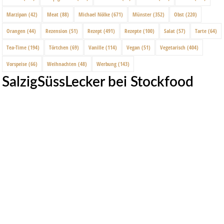
Marzipan
(42)
Meat
(88)
Michael Nölke
(671)
Münster
(352)
Obst
(220)
Orangen
(44)
Rezension
(51)
Rezept
(491)
Rezepte
(100)
Salat
(57)
Tarte
(64)
Tea-Time
(194)
Törtchen
(69)
Vanille
(114)
Vegan
(51)
Vegetarisch
(404)
Vorspeise
(66)
Weihnachten
(48)
Werbung
(143)
SalzigSüssLecker bei Stockfood