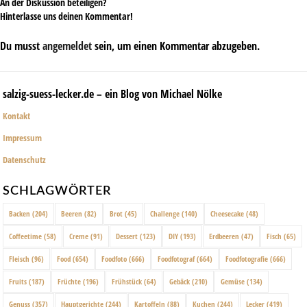
An der Diskussion beteiligen?
Hinterlasse uns deinen Kommentar!
Du musst
angemeldet
sein, um einen Kommentar abzugeben.
salzig-suess-lecker.de – ein Blog von Michael Nölke
Kontakt
Impressum
Datenschutz
SCHLAGWÖRTER
Backen
(204)
Beeren
(82)
Brot
(45)
Challenge
(140)
Cheesecake
(48)
Coffeetime
(58)
Creme
(91)
Dessert
(123)
DIY
(193)
Erdbeeren
(47)
Fisch
(65)
Fleisch
(96)
Food
(654)
Foodfoto
(666)
Foodfotograf
(664)
Foodfotografie
(666)
Fruits
(187)
Früchte
(196)
Frühstück
(64)
Gebäck
(210)
Gemüse
(134)
Genuss
(357)
Hauptgerichte
(244)
Kartoffeln
(88)
Kuchen
(244)
Lecker
(419)