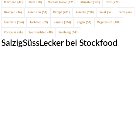
Marzipan
(42)
Meat
(88)
Michael Nölke
(671)
Münster
(352)
Obst
(220)
Orangen
(44)
Rezension
(51)
Rezept
(491)
Rezepte
(100)
Salat
(57)
Tarte
(64)
Tea-Time
(194)
Törtchen
(69)
Vanille
(114)
Vegan
(51)
Vegetarisch
(404)
Vorspeise
(66)
Weihnachten
(48)
Werbung
(143)
SalzigSüssLecker bei Stockfood