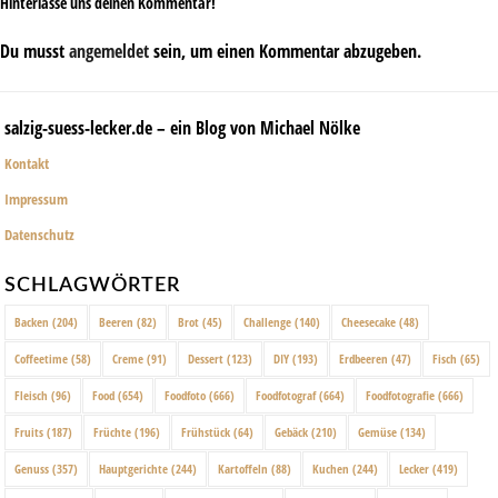
Hinterlasse uns deinen Kommentar!
Du musst
angemeldet
sein, um einen Kommentar abzugeben.
salzig-suess-lecker.de – ein Blog von Michael Nölke
Kontakt
Impressum
Datenschutz
SCHLAGWÖRTER
Backen
(204)
Beeren
(82)
Brot
(45)
Challenge
(140)
Cheesecake
(48)
Coffeetime
(58)
Creme
(91)
Dessert
(123)
DIY
(193)
Erdbeeren
(47)
Fisch
(65)
Fleisch
(96)
Food
(654)
Foodfoto
(666)
Foodfotograf
(664)
Foodfotografie
(666)
Fruits
(187)
Früchte
(196)
Frühstück
(64)
Gebäck
(210)
Gemüse
(134)
Genuss
(357)
Hauptgerichte
(244)
Kartoffeln
(88)
Kuchen
(244)
Lecker
(419)