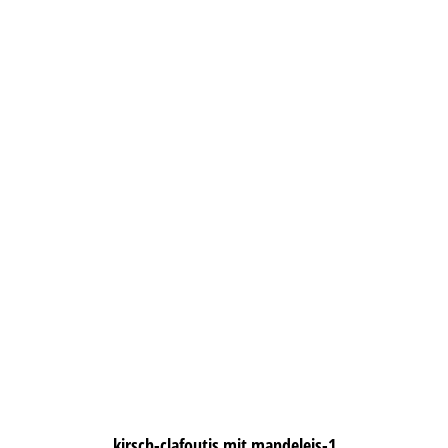
kirsch-clafoutis mit mandeleis-1