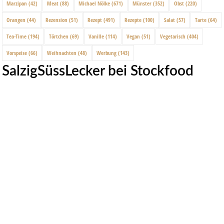
Marzipan
(42)
Meat
(88)
Michael Nölke
(671)
Münster
(352)
Obst
(220)
Orangen
(44)
Rezension
(51)
Rezept
(491)
Rezepte
(100)
Salat
(57)
Tarte
(64)
Tea-Time
(194)
Törtchen
(69)
Vanille
(114)
Vegan
(51)
Vegetarisch
(404)
Vorspeise
(66)
Weihnachten
(48)
Werbung
(143)
SalzigSüssLecker bei Stockfood