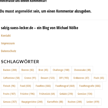
Hinterlasse uns deinen Kommentar!
Du musst
angemeldet
sein, um einen Kommentar abzugeben.
salzig-suess-lecker.de – ein Blog von Michael Nölke
Kontakt
Impressum
Datenschutz
SCHLAGWÖRTER
Backen
(204)
Beeren
(82)
Brot
(45)
Challenge
(140)
Cheesecake
(48)
Coffeetime
(58)
Creme
(91)
Dessert
(123)
DIY
(193)
Erdbeeren
(47)
Fisch
(65)
Fleisch
(96)
Food
(654)
Foodfoto
(666)
Foodfotograf
(664)
Foodfotografie
(666)
Fruits
(187)
Früchte
(196)
Frühstück
(64)
Gebäck
(210)
Gemüse
(134)
Genuss
(357)
Hauptgerichte
(244)
Kartoffeln
(88)
Kuchen
(244)
Lecker
(419)