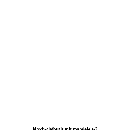
kirsch-clafoutis mit mandeleis-3