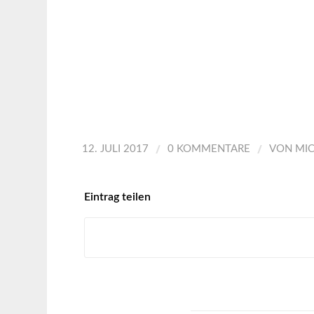
/
/
12. JULI 2017
0 KOMMENTARE
VON
MI
Eintrag teilen