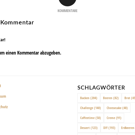
KOMMENTARE
n Kommentar
tar!
um einen Kommentar abzugeben.
t
SCHLAGWÖRTER
ssum
Backen
(204)
Beeren
(82)
Brot
(45
chutz
Challenge
(140)
Cheesecake
(48)
Coffeetime
(58)
Creme
(91)
Dessert
(123)
DIY
(193)
Erdbeeren