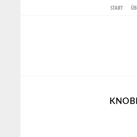
START
ÜB
KNOB