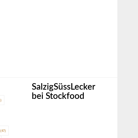
SalzigSüssLecker
bei Stockfood
)
(47)