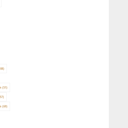
88)
on
(51)
57)
en
(69)