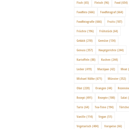
Fisch
(65)
Fleisch
(96)
Food
(654)
Foodfoto
(666)
Foodfotograf
(664)
Foodfotografie
(666)
Fruits
(187)
Früchte
(196)
Frühstück
(64)
Gebäck
(210)
Gemüse
(134)
Genuss
(357)
Hauptgerichte
(244)
Kartoffeln
(88)
Kuchen
(244)
Lecker
(419)
Marzipan
(42)
Meat
(
Michael Nölke
(671)
Münster
(352)
Obst
(220)
Orangen
(44)
Rezensi
Rezept
(491)
Rezepte
(100)
Salat
(
Tarte
(64)
Tea-Time
(194)
Törtch
Vanille
(114)
Vegan
(51)
Vegetarisch
(404)
Vorspeise
(66)