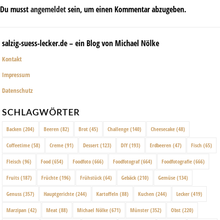
Du musst
angemeldet
sein, um einen Kommentar abzugeben.
salzig-suess-lecker.de – ein Blog von Michael Nölke
Kontakt
Impressum
Datenschutz
SCHLAGWÖRTER
Backen
(204)
Beeren
(82)
Brot
(45)
Challenge
(140)
Cheesecake
(48)
Coffeetime
(58)
Creme
(91)
Dessert
(123)
DIY
(193)
Erdbeeren
(47)
Fisch
(65)
Fleisch
(96)
Food
(654)
Foodfoto
(666)
Foodfotograf
(664)
Foodfotografie
(666)
Fruits
(187)
Früchte
(196)
Frühstück
(64)
Gebäck
(210)
Gemüse
(134)
Genuss
(357)
Hauptgerichte
(244)
Kartoffeln
(88)
Kuchen
(244)
Lecker
(419)
Marzipan
(42)
Meat
(88)
Michael Nölke
(671)
Münster
(352)
Obst
(220)