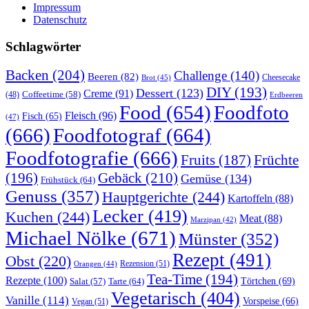
Impressum
Datenschutz
Schlagwörter
Backen
(204)
Challenge
(140)
Beeren
(82)
Brot
(45)
Cheesecake
DIY
(193)
Dessert
(123)
Creme
(91)
Coffeetime
(58)
(48)
Erdbeeren
Food
(654)
Foodfoto
Fleisch
(96)
Fisch
(65)
(47)
(666)
Foodfotograf
(664)
Foodfotografie
(666)
Früchte
Fruits
(187)
(196)
Gebäck
(210)
Gemüse
(134)
Frühstück
(64)
Genuss
(357)
Hauptgerichte
(244)
Kartoffeln
(88)
Lecker
(419)
Kuchen
(244)
Meat
(88)
Marzipan
(42)
Michael Nölke
(671)
Münster
(352)
Rezept
(491)
Obst
(220)
Rezension
(51)
Orangen
(44)
Tea-Time
(194)
Rezepte
(100)
Törtchen
(69)
Tarte
(64)
Salat
(57)
Vegetarisch
(404)
Vanille
(114)
Vorspeise
(66)
Vegan
(51)