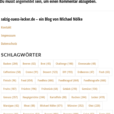
Du musst
angemeldet
sein, um einen Kommentar abzugeben.
salzig-suess-lecker.de – ein Blog von Michael Nölke
Kontakt
Impressum
Datenschutz
SCHLAGWÖRTER
Backen
(204)
Beeren
(82)
Brot
(45)
Challenge
(140)
Cheesecake
(48)
Coffeetime
(58)
Creme
(91)
Dessert
(123)
DIY
(193)
Erdbeeren
(47)
Fisch
(65)
Fleisch
(96)
Food
(654)
Foodfoto
(666)
Foodfotograf
(664)
Foodfotografie
(666)
Fruits
(187)
Früchte
(196)
Frühstück
(64)
Gebäck
(210)
Gemüse
(134)
Genuss
(357)
Hauptgerichte
(244)
Kartoffeln
(88)
Kuchen
(244)
Lecker
(419)
Marzipan
(42)
Meat
(88)
Michael Nölke
(671)
Münster
(352)
Obst
(220)
Orangen
(44)
Rezension
(51)
Rezept
(491)
Rezepte
(100)
Salat
(57)
Tarte
(64)