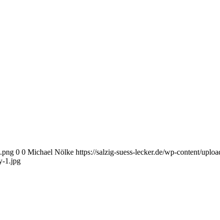
o.png
0
0
Michael Nölke
https://salzig-suess-lecker.de/wp-content/upl
y-1.jpg