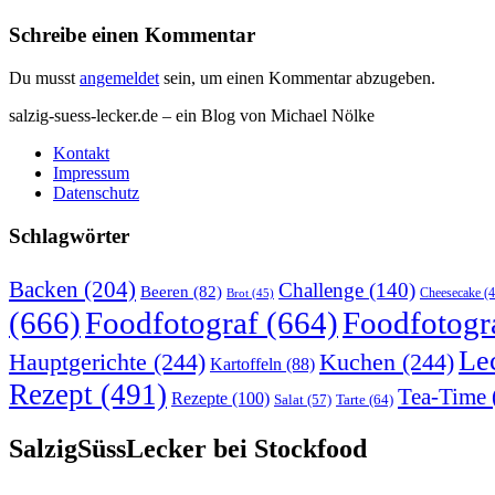
Schreibe einen Kommentar
Du musst
angemeldet
sein, um einen Kommentar abzugeben.
salzig-suess-lecker.de – ein Blog von Michael Nölke
Kontakt
Impressum
Datenschutz
Schlagwörter
Backen
(204)
Challenge
(140)
Beeren
(82)
Brot
(45)
Cheesecake
(4
(666)
Foodfotograf
(664)
Foodfotogr
Le
Hauptgerichte
(244)
Kuchen
(244)
Kartoffeln
(88)
Rezept
(491)
Tea-Time
Rezepte
(100)
Tarte
(64)
Salat
(57)
SalzigSüssLecker bei Stockfood