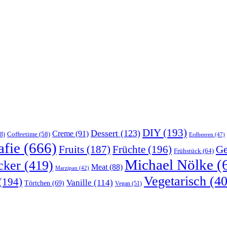
DIY
(193)
Dessert
(123)
Creme
(91)
Coffeetime
(58)
8)
Erdbeeren
(47)
afie
(666)
Früchte
(196)
Ge
Fruits
(187)
Frühstück
(64)
Michael Nölke
(
cker
(419)
Meat
(88)
Marzipan
(42)
Vegetarisch
(40
(194)
Vanille
(114)
Törtchen
(69)
Vegan
(51)