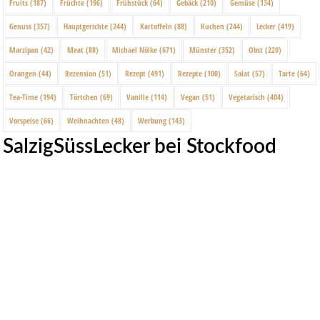
Fruits
(187)
Früchte
(196)
Frühstück
(64)
Gebäck
(210)
Gemüse
(134)
Genuss
(357)
Hauptgerichte
(244)
Kartoffeln
(88)
Kuchen
(244)
Lecker
(419)
Marzipan
(42)
Meat
(88)
Michael Nölke
(671)
Münster
(352)
Obst
(220)
Orangen
(44)
Rezension
(51)
Rezept
(491)
Rezepte
(100)
Salat
(57)
Tarte
(64)
Tea-Time
(194)
Törtchen
(69)
Vanille
(114)
Vegan
(51)
Vegetarisch
(404)
Vorspeise
(66)
Weihnachten
(48)
Werbung
(143)
SalzigSüssLecker bei Stockfood