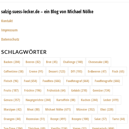
salzig-suess-lecker.de – ein Blog von Michael Nölke
Kontakt
Impressum
Datenschutz
SCHLAGWÖRTER
Backen
(204)
Beeren
(82)
Brot
(45)
Challenge
(140)
Cheesecake
(48)
Coffeetime
(58)
Creme
(91)
Dessert
(123)
DIY
(193)
Erdbeeren
(47)
Fisch
(65)
Fleisch
(96)
Food
(654)
Foodfoto
(666)
Foodfotograf
(664)
Foodfotografie
(666)
Fruits
(187)
Früchte
(196)
Frühstück
(64)
Gebäck
(210)
Gemüse
(134)
Genuss
(357)
Hauptgerichte
(244)
Kartoffeln
(88)
Kuchen
(244)
Lecker
(419)
Marzipan
(42)
Meat
(88)
Michael Nölke
(671)
Münster
(352)
Obst
(220)
Orangen
(44)
Rezension
(51)
Rezept
(491)
Rezepte
(100)
Salat
(57)
Tarte
(64)
Tea-Time
(194)
Törtchen
(69)
Vanille
(114)
Vegan
(51)
Vegetarisch
(404)