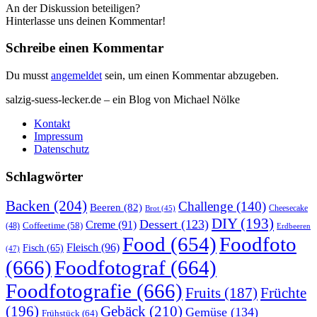
An der Diskussion beteiligen?
Hinterlasse uns deinen Kommentar!
Schreibe einen Kommentar
Du musst
angemeldet
sein, um einen Kommentar abzugeben.
salzig-suess-lecker.de – ein Blog von Michael Nölke
Kontakt
Impressum
Datenschutz
Schlagwörter
Backen
(204)
Challenge
(140)
Beeren
(82)
Brot
(45)
Cheesecake
DIY
(193)
Dessert
(123)
Creme
(91)
Coffeetime
(58)
(48)
Erdbeeren
Food
(654)
Foodfoto
Fleisch
(96)
Fisch
(65)
(47)
(666)
Foodfotograf
(664)
Foodfotografie
(666)
Früchte
Fruits
(187)
(196)
Gebäck
(210)
Gemüse
(134)
Frühstück
(64)