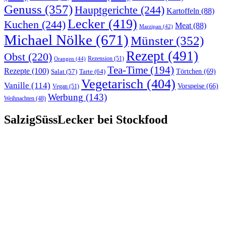
Genuss
(357)
Hauptgerichte
(244)
Kartoffeln
(88)
Lecker
(419)
Kuchen
(244)
Meat
(88)
Marzipan
(42)
Michael Nölke
(671)
Münster
(352)
Rezept
(491)
Obst
(220)
Rezension
(51)
Orangen
(44)
Tea-Time
(194)
Rezepte
(100)
Törtchen
(69)
Tarte
(64)
Salat
(57)
Vegetarisch
(404)
Vanille
(114)
Vorspeise
(66)
Vegan
(51)
Werbung
(143)
Weihnachten
(48)
SalzigSüssLecker bei Stockfood