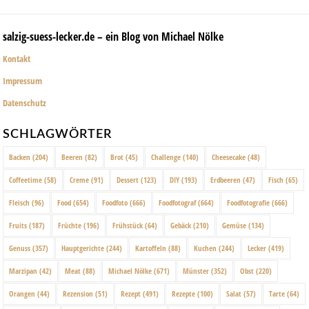
salzig-suess-lecker.de – ein Blog von Michael Nölke
Kontakt
Impressum
Datenschutz
SCHLAGWÖRTER
Backen
(204)
Beeren
(82)
Brot
(45)
Challenge
(140)
Cheesecake
(48)
Coffeetime
(58)
Creme
(91)
Dessert
(123)
DIY
(193)
Erdbeeren
(47)
Fisch
(65)
Fleisch
(96)
Food
(654)
Foodfoto
(666)
Foodfotograf
(664)
Foodfotografie
(666)
Fruits
(187)
Früchte
(196)
Frühstück
(64)
Gebäck
(210)
Gemüse
(134)
Genuss
(357)
Hauptgerichte
(244)
Kartoffeln
(88)
Kuchen
(244)
Lecker
(419)
Marzipan
(42)
Meat
(88)
Michael Nölke
(671)
Münster
(352)
Obst
(220)
Orangen
(44)
Rezension
(51)
Rezept
(491)
Rezepte
(100)
Salat
(57)
Tarte
(64)