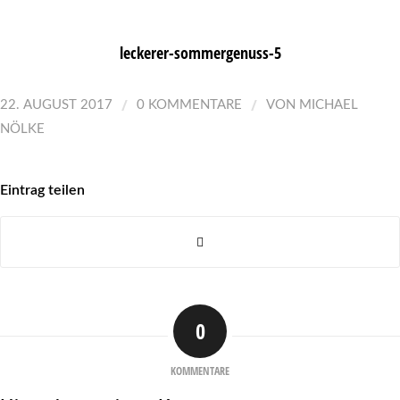
leckerer-sommergenuss-5
/
/
22. AUGUST 2017
0 KOMMENTARE
VON
MICHAEL
NÖLKE
Eintrag teilen
0
KOMMENTARE