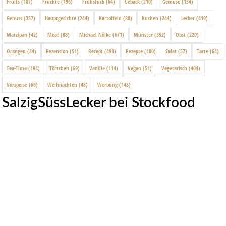
Fruits
(187)
Früchte
(196)
Frühstück
(64)
Gebäck
(210)
Gemüse
(134)
Genuss
(357)
Hauptgerichte
(244)
Kartoffeln
(88)
Kuchen
(244)
Lecker
(419)
Marzipan
(42)
Meat
(88)
Michael Nölke
(671)
Münster
(352)
Obst
(220)
Orangen
(44)
Rezension
(51)
Rezept
(491)
Rezepte
(100)
Salat
(57)
Tarte
(64)
Tea-Time
(194)
Törtchen
(69)
Vanille
(114)
Vegan
(51)
Vegetarisch
(404)
Vorspeise
(66)
Weihnachten
(48)
Werbung
(143)
SalzigSüssLecker bei Stockfood