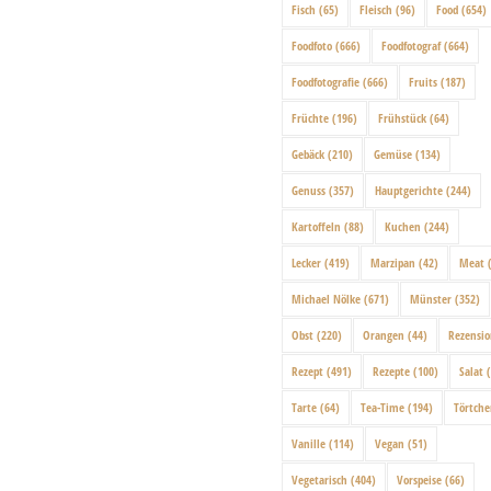
Fisch
(65)
Fleisch
(96)
Food
(654)
Foodfoto
(666)
Foodfotograf
(664)
Foodfotografie
(666)
Fruits
(187)
Früchte
(196)
Frühstück
(64)
Gebäck
(210)
Gemüse
(134)
Genuss
(357)
Hauptgerichte
(244)
Kartoffeln
(88)
Kuchen
(244)
Lecker
(419)
Marzipan
(42)
Meat
(
Michael Nölke
(671)
Münster
(352)
Obst
(220)
Orangen
(44)
Rezensi
Rezept
(491)
Rezepte
(100)
Salat
(
Tarte
(64)
Tea-Time
(194)
Törtch
Vanille
(114)
Vegan
(51)
Vegetarisch
(404)
Vorspeise
(66)