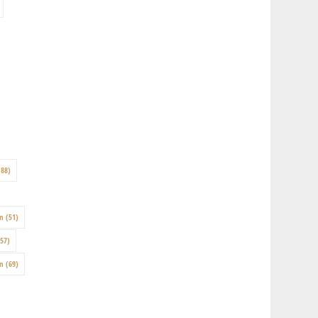
88)
on
(51)
57)
en
(69)