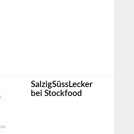
SalzigSüssLecker
bei Stockfood
)
(47)