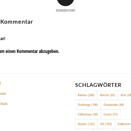
KOMMENTARE
n Kommentar
tar!
um einen Kommentar abzugeben.
t
SCHLAGWÖRTER
ssum
Backen
(204)
Beeren
(82)
Brot
(45
chutz
Challenge
(140)
Cheesecake
(48)
Coffeetime
(58)
Creme
(91)
Dessert
(123)
DIY
(193)
Erdbeeren