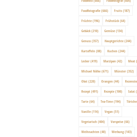
Foodfoto
(666)
Foodfotograf
(664)
Foodfotografie
(666)
Fruits
(187)
Früchte
(196)
Frühstück
(64)
Gebäck
(210)
Gemüse
(134)
Genuss
(357)
Hauptgerichte
(244)
Kartoffeln
(88)
Kuchen
(244)
Lecker
(419)
Marzipan
(42)
Meat
(
Michael Nölke
(671)
Münster
(352)
Obst
(220)
Orangen
(44)
Rezensi
Rezept
(491)
Rezepte
(100)
Salat
(
Tarte
(64)
Tea-Time
(194)
Törtch
Vanille
(114)
Vegan
(51)
Vegetarisch
(404)
Vorspeise
(66)
Weihnachten
(48)
Werbung
(143)