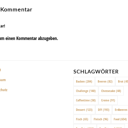
n Kommentar
tar!
um einen Kommentar abzugeben.
t
SCHLAGWÖRTER
ssum
Backen
(204)
Beeren
(82)
Brot
(45
chutz
Challenge
(140)
Cheesecake
(48)
Coffeetime
(58)
Creme
(91)
Dessert
(123)
DIY
(193)
Erdbeeren
Fisch
(65)
Fleisch
(96)
Food
(654)