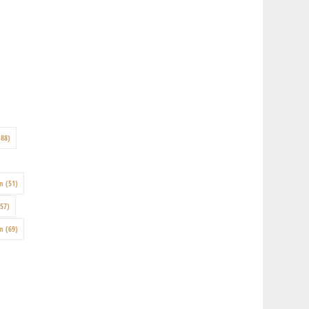
88)
on
(51)
57)
en
(69)