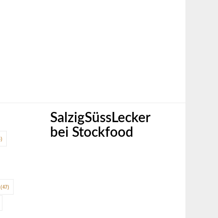
SalzigSüssLecker
bei Stockfood
)
(47)