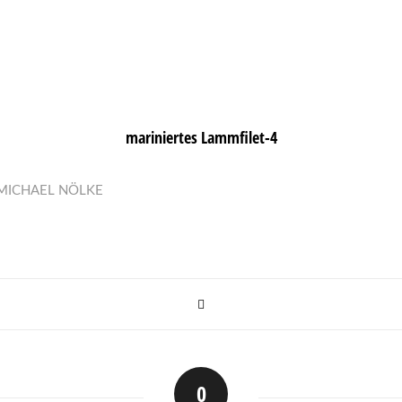
mariniertes Lammfilet-4
MICHAEL NÖLKE
0