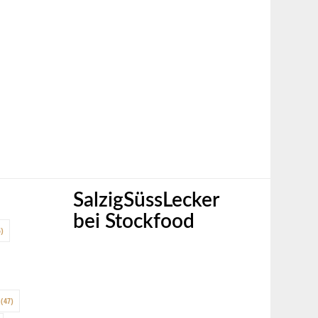
SalzigSüssLecker
bei Stockfood
)
(47)