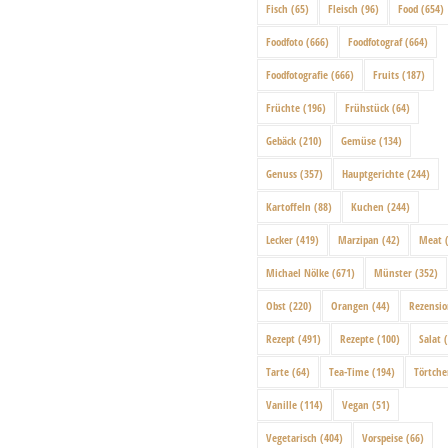
Fisch
(65)
Fleisch
(96)
Food
(654)
Foodfoto
(666)
Foodfotograf
(664)
Foodfotografie
(666)
Fruits
(187)
Früchte
(196)
Frühstück
(64)
Gebäck
(210)
Gemüse
(134)
Genuss
(357)
Hauptgerichte
(244)
Kartoffeln
(88)
Kuchen
(244)
Lecker
(419)
Marzipan
(42)
Meat
(
Michael Nölke
(671)
Münster
(352)
Obst
(220)
Orangen
(44)
Rezensi
Rezept
(491)
Rezepte
(100)
Salat
(
Tarte
(64)
Tea-Time
(194)
Törtch
Vanille
(114)
Vegan
(51)
Vegetarisch
(404)
Vorspeise
(66)