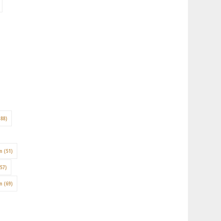
88)
on
(51)
57)
en
(69)