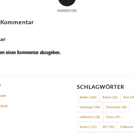
KOMMENTARE
n Kommentar
tar!
um einen Kommentar abzugeben.
t
SCHLAGWÖRTER
ssum
Backen
(204)
Beeren
(82)
Brot
(45
chutz
Challenge
(140)
Cheesecake
(48)
Coffeetime
(58)
Creme
(91)
Dessert
(123)
DIY
(193)
Erdbeeren