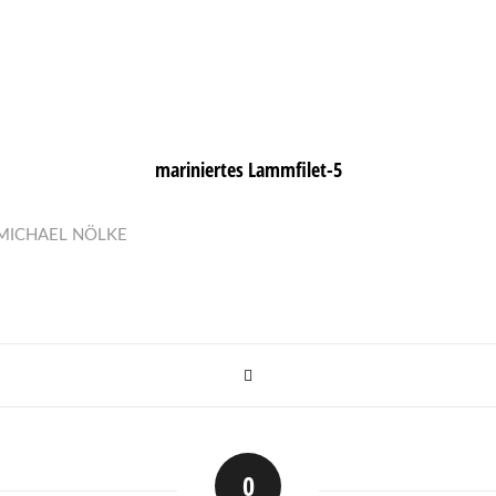
mariniertes Lammfilet-5
MICHAEL NÖLKE
0