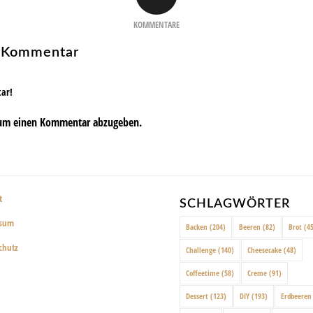
KOMMENTARE
n Kommentar
tar!
um einen Kommentar abzugeben.
t
SCHLAGWÖRTER
ssum
Backen
(204)
Beeren
(82)
Brot
(45
chutz
Challenge
(140)
Cheesecake
(48)
Coffeetime
(58)
Creme
(91)
Dessert
(123)
DIY
(193)
Erdbeeren