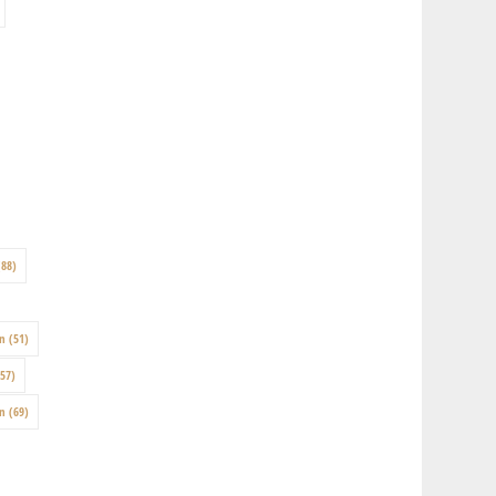
88)
on
(51)
57)
en
(69)