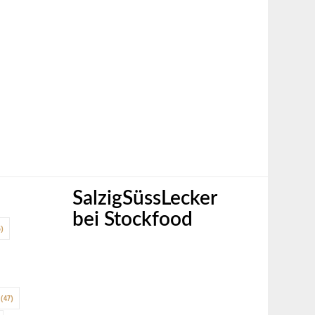
SalzigSüssLecker
bei Stockfood
)
(47)