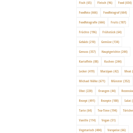
Fisch
(65)
Fleisch
(96)
Food
(654)
Foodfoto
(666)
Foodfotograf
(664)
Foodfotografie
(666)
Fruits
(187)
Früchte
(196)
Frühstück
(64)
Gebäck
(210)
Gemüse
(134)
Genuss
(357)
Hauptgerichte
(244)
Kartoffeln
(88)
Kuchen
(244)
Lecker
(419)
Marzipan
(42)
Meat
(
Michael Nölke
(671)
Münster
(352)
Obst
(220)
Orangen
(44)
Rezensi
Rezept
(491)
Rezepte
(100)
Salat
(
Tarte
(64)
Tea-Time
(194)
Törtch
Vanille
(114)
Vegan
(51)
Vegetarisch
(404)
Vorspeise
(66)