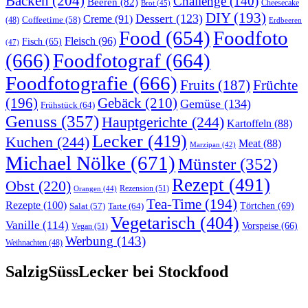
Backen
(204)
Challenge
(140)
Beeren
(82)
Brot
(45)
Cheesecake
DIY
(193)
Dessert
(123)
Creme
(91)
Coffeetime
(58)
(48)
Erdbeeren
Food
(654)
Foodfoto
Fleisch
(96)
Fisch
(65)
(47)
(666)
Foodfotograf
(664)
Foodfotografie
(666)
Früchte
Fruits
(187)
(196)
Gebäck
(210)
Gemüse
(134)
Frühstück
(64)
Genuss
(357)
Hauptgerichte
(244)
Kartoffeln
(88)
Lecker
(419)
Kuchen
(244)
Meat
(88)
Marzipan
(42)
Michael Nölke
(671)
Münster
(352)
Rezept
(491)
Obst
(220)
Rezension
(51)
Orangen
(44)
Tea-Time
(194)
Rezepte
(100)
Törtchen
(69)
Tarte
(64)
Salat
(57)
Vegetarisch
(404)
Vanille
(114)
Vorspeise
(66)
Vegan
(51)
Werbung
(143)
Weihnachten
(48)
SalzigSüssLecker bei Stockfood