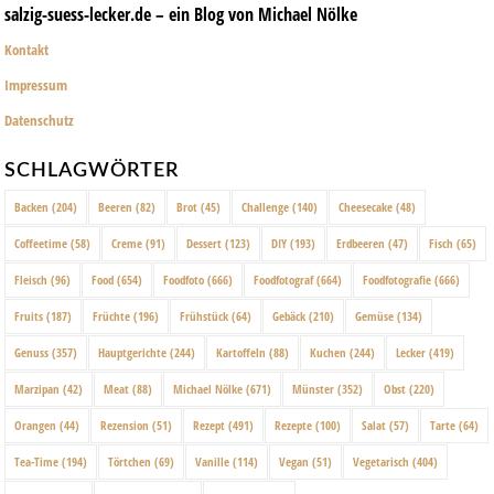
salzig-suess-lecker.de – ein Blog von Michael Nölke
Kontakt
Impressum
Datenschutz
SCHLAGWÖRTER
Backen
(204)
Beeren
(82)
Brot
(45)
Challenge
(140)
Cheesecake
(48)
Coffeetime
(58)
Creme
(91)
Dessert
(123)
DIY
(193)
Erdbeeren
(47)
Fisch
(65)
Fleisch
(96)
Food
(654)
Foodfoto
(666)
Foodfotograf
(664)
Foodfotografie
(666)
Fruits
(187)
Früchte
(196)
Frühstück
(64)
Gebäck
(210)
Gemüse
(134)
Genuss
(357)
Hauptgerichte
(244)
Kartoffeln
(88)
Kuchen
(244)
Lecker
(419)
Marzipan
(42)
Meat
(88)
Michael Nölke
(671)
Münster
(352)
Obst
(220)
Orangen
(44)
Rezension
(51)
Rezept
(491)
Rezepte
(100)
Salat
(57)
Tarte
(64)
Tea-Time
(194)
Törtchen
(69)
Vanille
(114)
Vegan
(51)
Vegetarisch
(404)