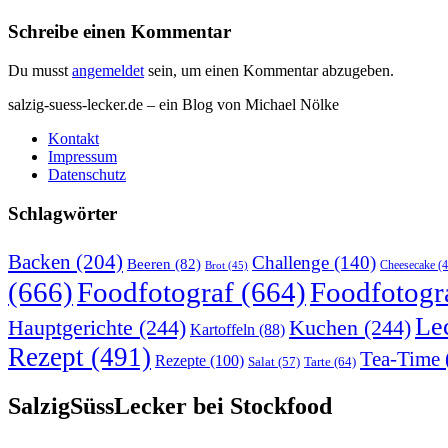
Schreibe einen Kommentar
Du musst
angemeldet
sein, um einen Kommentar abzugeben.
salzig-suess-lecker.de – ein Blog von Michael Nölke
Kontakt
Impressum
Datenschutz
Schlagwörter
Backen
(204)
Challenge
(140)
Beeren
(82)
Brot
(45)
Cheesecake
(4
(666)
Foodfotograf
(664)
Foodfotogr
Le
Hauptgerichte
(244)
Kuchen
(244)
Kartoffeln
(88)
Rezept
(491)
Tea-Time
Rezepte
(100)
Tarte
(64)
Salat
(57)
SalzigSüssLecker bei Stockfood