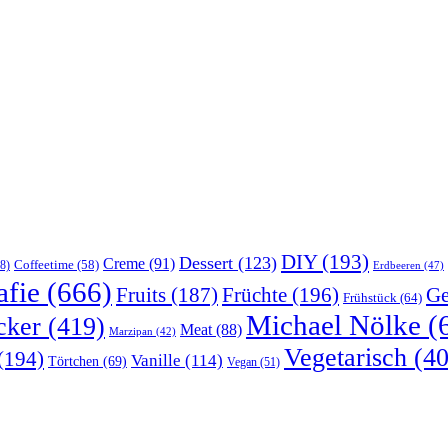
DIY
(193)
Dessert
(123)
Creme
(91)
Coffeetime
(58)
8)
Erdbeeren
(47)
afie
(666)
Früchte
(196)
Ge
Fruits
(187)
Frühstück
(64)
Michael Nölke
(
cker
(419)
Meat
(88)
Marzipan
(42)
Vegetarisch
(40
(194)
Vanille
(114)
Törtchen
(69)
Vegan
(51)