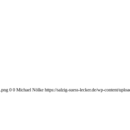
o.png
0
0
Michael Nölke
https://salzig-suess-lecker.de/wp-content/upl