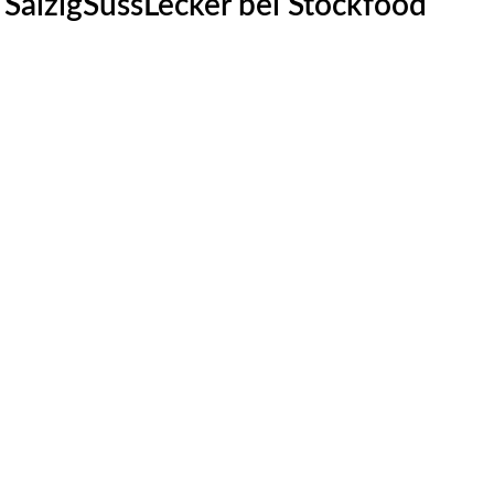
SalzigSüssLecker bei Stockfood