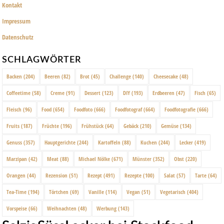
Kontakt
Impressum
Datenschutz
SCHLAGWÖRTER
Backen
(204)
Beeren
(82)
Brot
(45)
Challenge
(140)
Cheesecake
(48)
Coffeetime
(58)
Creme
(91)
Dessert
(123)
DIY
(193)
Erdbeeren
(47)
Fisch
(65)
Fleisch
(96)
Food
(654)
Foodfoto
(666)
Foodfotograf
(664)
Foodfotografie
(666)
Fruits
(187)
Früchte
(196)
Frühstück
(64)
Gebäck
(210)
Gemüse
(134)
Genuss
(357)
Hauptgerichte
(244)
Kartoffeln
(88)
Kuchen
(244)
Lecker
(419)
Marzipan
(42)
Meat
(88)
Michael Nölke
(671)
Münster
(352)
Obst
(220)
Orangen
(44)
Rezension
(51)
Rezept
(491)
Rezepte
(100)
Salat
(57)
Tarte
(64)
Tea-Time
(194)
Törtchen
(69)
Vanille
(114)
Vegan
(51)
Vegetarisch
(404)
Vorspeise
(66)
Weihnachten
(48)
Werbung
(143)