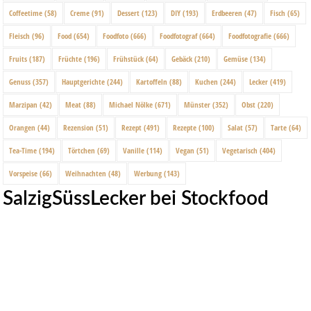
Coffeetime
(58)
Creme
(91)
Dessert
(123)
DIY
(193)
Erdbeeren
(47)
Fisch
(65)
Fleisch
(96)
Food
(654)
Foodfoto
(666)
Foodfotograf
(664)
Foodfotografie
(666)
Fruits
(187)
Früchte
(196)
Frühstück
(64)
Gebäck
(210)
Gemüse
(134)
Genuss
(357)
Hauptgerichte
(244)
Kartoffeln
(88)
Kuchen
(244)
Lecker
(419)
Marzipan
(42)
Meat
(88)
Michael Nölke
(671)
Münster
(352)
Obst
(220)
Orangen
(44)
Rezension
(51)
Rezept
(491)
Rezepte
(100)
Salat
(57)
Tarte
(64)
Tea-Time
(194)
Törtchen
(69)
Vanille
(114)
Vegan
(51)
Vegetarisch
(404)
Vorspeise
(66)
Weihnachten
(48)
Werbung
(143)
SalzigSüssLecker bei Stockfood