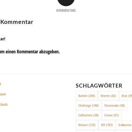
KOMMENTARE
n Kommentar
tar!
um einen Kommentar abzugeben.
t
SCHLAGWÖRTER
ssum
Backen
(204)
Beeren
(82)
Brot
(45
chutz
Challenge
(140)
Cheesecake
(48)
Coffeetime
(58)
Creme
(91)
Dessert
(123)
DIY
(193)
Erdbeeren