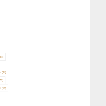
88)
on
(51)
57)
en
(69)