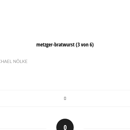
metzger-bratwurst (3 von 6)
CHAEL NÖLKE
0