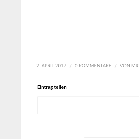
/
/
2. APRIL 2017
0 KOMMENTARE
VON
MI
Eintrag teilen