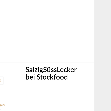
SalzigSüssLecker
bei Stockfood
)
(47)