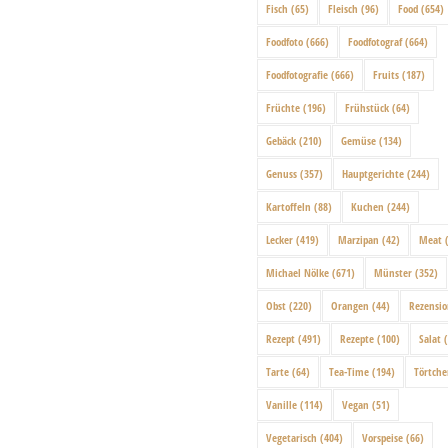
Fisch
(65)
Fleisch
(96)
Food
(654)
Foodfoto
(666)
Foodfotograf
(664)
Foodfotografie
(666)
Fruits
(187)
Früchte
(196)
Frühstück
(64)
Gebäck
(210)
Gemüse
(134)
Genuss
(357)
Hauptgerichte
(244)
Kartoffeln
(88)
Kuchen
(244)
Lecker
(419)
Marzipan
(42)
Meat
(
Michael Nölke
(671)
Münster
(352)
Obst
(220)
Orangen
(44)
Rezensi
Rezept
(491)
Rezepte
(100)
Salat
(
Tarte
(64)
Tea-Time
(194)
Törtch
Vanille
(114)
Vegan
(51)
Vegetarisch
(404)
Vorspeise
(66)