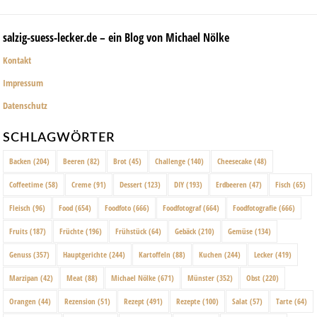
salzig-suess-lecker.de – ein Blog von Michael Nölke
Kontakt
Impressum
Datenschutz
SCHLAGWÖRTER
Backen
(204)
Beeren
(82)
Brot
(45)
Challenge
(140)
Cheesecake
(48)
Coffeetime
(58)
Creme
(91)
Dessert
(123)
DIY
(193)
Erdbeeren
(47)
Fisch
(65)
Fleisch
(96)
Food
(654)
Foodfoto
(666)
Foodfotograf
(664)
Foodfotografie
(666)
Fruits
(187)
Früchte
(196)
Frühstück
(64)
Gebäck
(210)
Gemüse
(134)
Genuss
(357)
Hauptgerichte
(244)
Kartoffeln
(88)
Kuchen
(244)
Lecker
(419)
Marzipan
(42)
Meat
(88)
Michael Nölke
(671)
Münster
(352)
Obst
(220)
Orangen
(44)
Rezension
(51)
Rezept
(491)
Rezepte
(100)
Salat
(57)
Tarte
(64)