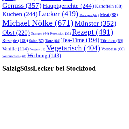
Genuss
(357)
Hauptgerichte
(244)
Kartoffeln
(88)
Lecker
(419)
Kuchen
(244)
Meat
(88)
Marzipan
(42)
Michael Nölke
(671)
Münster
(352)
Rezept
(491)
Obst
(220)
Rezension
(51)
Orangen
(44)
Tea-Time
(194)
Rezepte
(100)
Törtchen
(69)
Tarte
(64)
Salat
(57)
Vegetarisch
(404)
Vanille
(114)
Vorspeise
(66)
Vegan
(51)
Werbung
(143)
Weihnachten
(48)
SalzigSüssLecker bei Stockfood