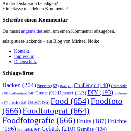
An der Diskussion beteiligen?
Hinterlasse uns deinen Kommentar!
Schreibe einen Kommentar
Du musst
angemeldet
sein, um einen Kommentar abzugeben.
salzig-suess-lecker.de – ein Blog von Michael Nölke
Kontakt
Impressum
Datenschutz
Schlagwörter
Backen
(204)
Challenge
(140)
Beeren
(82)
Brot
(45)
Cheesecake
DIY
(193)
Dessert
(123)
Creme
(91)
Coffeetime
(58)
(48)
Erdbeeren
Food
(654)
Foodfoto
Fleisch
(96)
Fisch
(65)
(47)
(666)
Foodfotograf
(664)
Foodfotografie
(666)
Früchte
Fruits
(187)
(196)
Gebäck
(210)
Gemüse
(134)
Frühstück
(64)