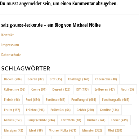
Du musst
angemeldet
sein, um einen Kommentar abzugeben.
salzig-suess-lecker.de – ein Blog von Michael Nölke
Kontakt
Impressum
Datenschutz
SCHLAGWÖRTER
Backen
(204)
Beeren
(82)
Brot
(45)
Challenge
(140)
Cheesecake
(48)
Coffeetime
(58)
Creme
(91)
Dessert
(123)
DIY
(193)
Erdbeeren
(47)
Fisch
(65)
Fleisch
(96)
Food
(654)
Foodfoto
(666)
Foodfotograf
(664)
Foodfotografie
(666)
Fruits
(187)
Früchte
(196)
Frühstück
(64)
Gebäck
(210)
Gemüse
(134)
Genuss
(357)
Hauptgerichte
(244)
Kartoffeln
(88)
Kuchen
(244)
Lecker
(419)
Marzipan
(42)
Meat
(88)
Michael Nölke
(671)
Münster
(352)
Obst
(220)