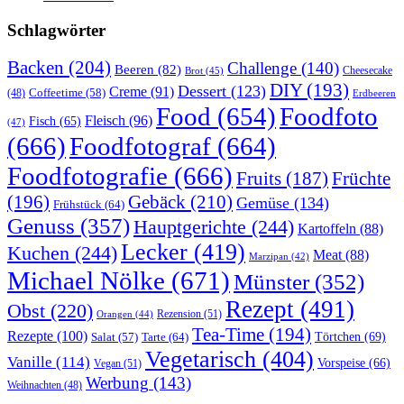
Schlagwörter
Backen
(204)
Challenge
(140)
Beeren
(82)
Brot
(45)
Cheesecake
DIY
(193)
Dessert
(123)
Creme
(91)
Coffeetime
(58)
(48)
Erdbeeren
Food
(654)
Foodfoto
Fleisch
(96)
Fisch
(65)
(47)
(666)
Foodfotograf
(664)
Foodfotografie
(666)
Früchte
Fruits
(187)
(196)
Gebäck
(210)
Gemüse
(134)
Frühstück
(64)
Genuss
(357)
Hauptgerichte
(244)
Kartoffeln
(88)
Lecker
(419)
Kuchen
(244)
Meat
(88)
Marzipan
(42)
Michael Nölke
(671)
Münster
(352)
Rezept
(491)
Obst
(220)
Rezension
(51)
Orangen
(44)
Tea-Time
(194)
Rezepte
(100)
Törtchen
(69)
Tarte
(64)
Salat
(57)
Vegetarisch
(404)
Vanille
(114)
Vorspeise
(66)
Vegan
(51)
Werbung
(143)
Weihnachten
(48)